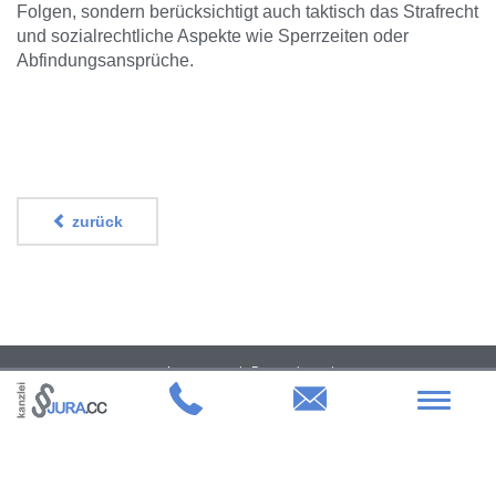
Folgen, sondern berücksichtigt auch taktisch das Strafrecht
und sozialrechtliche Aspekte wie Sperrzeiten oder
Abfindungsansprüche.
zurück
Impressum
Datenschutz
kanzlei JURA.CC | Dr. jur. Jens Usebach LL.M. Rechtsanwalt & Fachanwalt für
Toggle
Arbeitsrecht | Heumarkt 50 | 50667 Köln
navigat