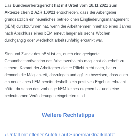
Das
Bundesarbeitsgericht hat mit Urteil vom
18.11.2021 zum
Aktenzeichen 2 AZR 138/21
entschieden, dass der Arbeitgeber
grundsätzlich ein neuerliches betrieblichen Eingliederungsmanagement
(bEM) durchzuführen hat, wenn der Arbeitnehmer innerhalb eines Jahres
nach Abschluss eines bEM erneut länger als sechs Wochen
durchgängig oder wiederholt arbeitsunfähig erkrankt war.
Sinn und Zweck des bEM ist es, durch eine geeignete
Gesundheitsprävention das Arbeitsverhältnis möglichst dauerhaft zu
sichern. Kommt der Arbeitgeber dieser Pflicht nicht nach, hat er
dennoch die Möglichkeit, darzulegen und ggf. zu beweisen, dass auch
ein neuerliches bEM bereits deshalb kein positives Ergebnis erbracht
hätte, da schon das vorherige bEM keines ergeben hat und keine
bedeutsamen Veränderungen eingetreten sind.
Weitere Rechtstipps
‹
Unfall mit offener Autotür auf Supermarktparkplatz: