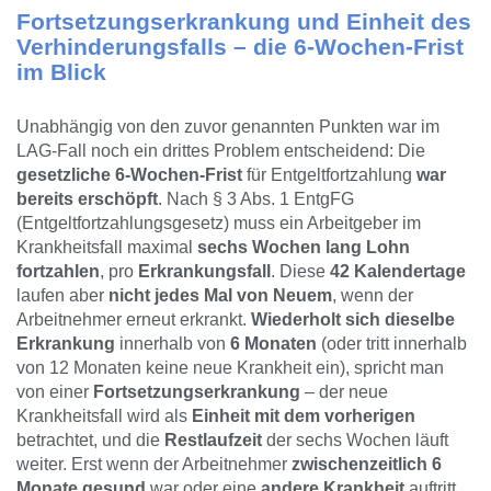
Fortsetzungserkrankung und
Einheit des
Verhinderungsfalls
– die 6-Wochen-Frist
im Blick
Unabhängig von den zuvor genannten Punkten war im
LAG-Fall noch ein drittes Problem entscheidend: Die
gesetzliche 6-Wochen-Frist
für Entgeltfortzahlung
war
bereits erschöpft
. Nach § 3 Abs. 1 EntgFG
(Entgeltfortzahlungsgesetz) muss ein Arbeitgeber im
Krankheitsfall maximal
sechs Wochen lang Lohn
fortzahlen
, pro
Erkrankungsfall
. Diese
42 Kalendertage
laufen aber
nicht jedes Mal von Neuem
, wenn der
Arbeitnehmer erneut erkrankt.
Wiederholt sich dieselbe
Erkrankung
innerhalb von
6 Monaten
(oder tritt innerhalb
von 12 Monaten keine neue Krankheit ein), spricht man
von einer
Fortsetzungserkrankung
– der neue
Krankheitsfall wird als
Einheit mit dem vorherigen
betrachtet, und die
Restlaufzeit
der sechs Wochen läuft
weiter. Erst wenn der Arbeitnehmer
zwischenzeitlich 6
Monate gesund
war oder eine
andere Krankheit
auftritt,