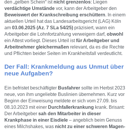
den „gelben Schein“ ist
nicht grenzenlos
: Liegen
verdächtige Umstände
vor, kann der Arbeitgeber den
Beweiswert der Krankschreibung erschüttern
. In einem
aktuellen Urteil hat das Landesarbeitsgericht (LAG) Köln
am
03.06.2025 (Az. 7 SLa 54/25)
präzisiert, wann ein
Arbeitgeber die Lohnfortzahlung verweigern darf,
obwohl
ein Attest vorliegt. Dieses Urteil ist
für Arbeitgeber und
Arbeitnehmer gleichermaßen
relevant, da es die Rechte
und Pflichten beider Seiten im Krankheitsfall verdeutlicht.
Der Fall: Krankmeldung aus Unmut über
neue Aufgaben?
Ein befristet beschäftigter
Busfahrer
sollte im Herbst 2023
neue, von ihm ungeliebte Buslinien übernehmen. Kurz vor
Beginn der Einweisung meldete er sich vom 27.09. bis
08.10.2023 mit einer
Durchfallerkrankung
krank. Brisant:
Der Arbeitgeber
sah den Mitarbeiter in dieser
Krankphase in einer Eisdiele
– angeblich beim Genuss
eines Milchshakes, was
nicht zu einer schweren Magen-