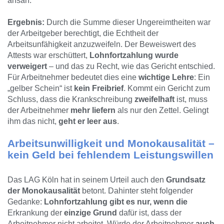
ansah.
Ergebnis:
Durch die Summe dieser Ungereimtheiten war
der Arbeitgeber berechtigt, die Echtheit der
Arbeitsunfähigkeit anzuzweifeln. Der Beweiswert des
Attests war erschüttert,
Lohnfortzahlung wurde
verweigert
– und das zu Recht, wie das Gericht entschied.
Für Arbeitnehmer bedeutet dies eine
wichtige Lehre
: Ein
„gelber Schein“ ist
kein Freibrief
. Kommt ein Gericht zum
Schluss, dass die Krankschreibung
zweifelhaft
ist, muss
der Arbeitnehmer
mehr liefern
als nur den Zettel. Gelingt
ihm das nicht,
geht er leer aus
.
Arbeitsunwilligkeit und
Monokausalität
–
kein Geld bei fehlendem Leistungswillen
Das LAG Köln hat in seinem Urteil auch den
Grundsatz
der Monokausalität
betont. Dahinter steht folgender
Gedanke:
Lohnfortzahlung gibt es nur, wenn die
Erkrankung der
einzige Grund
dafür ist, dass der
Arbeitnehmer nicht arbeitet. Würde der Arbeitnehmer
auch