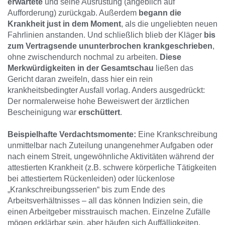
erwartete
und seine Ausrüstung (angeblich auf
Aufforderung) zurückgab. Außerdem
begann die
Krankheit just in dem Moment
, als die ungeliebten neuen
Fahrlinien anstanden. Und schließlich blieb der Kläger
bis
zum Vertragsende ununterbrochen krankgeschrieben
,
ohne zwischendurch nochmal zu arbeiten.
Diese
Merkwürdigkeiten in der Gesamtschau
ließen das
Gericht daran zweifeln, dass hier ein rein
krankheitsbedingter Ausfall vorlag. Anders ausgedrückt:
Der normalerweise hohe Beweiswert der ärztlichen
Bescheinigung war
erschüttert
.
Beispielhafte Verdachtsmomente:
Eine Krankschreibung
unmittelbar nach Zuteilung unangenehmer Aufgaben oder
nach einem Streit, ungewöhnliche Aktivitäten während der
attestierten Krankheit (z.B. schwere körperliche Tätigkeiten
bei attestiertem Rückenleiden) oder lückenlose
„Krankschreibungsserien“ bis zum Ende des
Arbeitsverhältnisses – all das können Indizien sein, die
einen Arbeitgeber misstrauisch machen. Einzelne Zufälle
mögen erklärbar sein, aber häufen sich Auffälligkeiten,