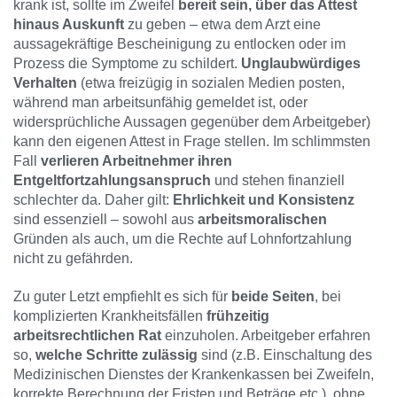
krank ist, sollte im Zweifel
bereit sein, über das Attest
hinaus Auskunft
zu geben – etwa dem Arzt eine
aussagekräftige Bescheinigung zu entlocken oder im
Prozess die Symptome zu schildert.
Unglaubwürdiges
Verhalten
(etwa freizügig in sozialen Medien posten,
während man arbeitsunfähig gemeldet ist, oder
widersprüchliche Aussagen gegenüber dem Arbeitgeber)
kann den eigenen Attest in Frage stellen. Im schlimmsten
Fall
verlieren Arbeitnehmer ihren
Entgeltfortzahlungsanspruch
und stehen finanziell
schlechter da. Daher gilt:
Ehrlichkeit und Konsistenz
sind essenziell – sowohl aus
arbeitsmoralischen
Gründen als auch, um die Rechte auf Lohnfortzahlung
nicht zu gefährden.
Zu guter Letzt empfiehlt es sich für
beide Seiten
, bei
komplizierten Krankheitsfällen
frühzeitig
arbeitsrechtlichen Rat
einzuholen. Arbeitgeber erfahren
so,
welche Schritte zulässig
sind (z.B. Einschaltung des
Medizinischen Dienstes der Krankenkassen bei Zweifeln,
korrekte Berechnung der Fristen und Beträge etc.), ohne