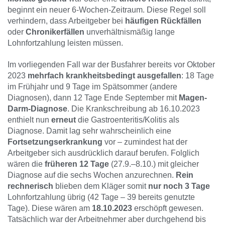
beginnt ein neuer 6-Wochen-Zeitraum. Diese Regel soll
verhindern, dass Arbeitgeber bei
häufigen Rückfällen
oder
Chronikerfällen
unverhältnismäßig lange
Lohnfortzahlung leisten müssen.
Im vorliegenden Fall war der Busfahrer bereits vor Oktober
2023
mehrfach krankheitsbedingt ausgefallen
: 18 Tage
im Frühjahr und 9 Tage im Spätsommer (andere
Diagnosen), dann 12 Tage Ende September mit
Magen-
Darm-Diagnose
. Die Krankschreibung ab 16.10.2023
enthielt nun
erneut
die Gastroenteritis/Kolitis als
Diagnose. Damit lag sehr wahrscheinlich eine
Fortsetzungserkrankung
vor – zumindest hat der
Arbeitgeber sich ausdrücklich darauf berufen. Folglich
wären die
früheren 12 Tage
(27.9.–8.10.) mit gleicher
Diagnose auf die sechs Wochen anzurechnen.
Rein
rechnerisch
blieben dem Kläger somit
nur noch 3 Tage
Lohnfortzahlung übrig (42 Tage – 39 bereits genutzte
Tage). Diese wären am
18.10.2023
erschöpft gewesen.
Tatsächlich war der Arbeitnehmer aber durchgehend bis