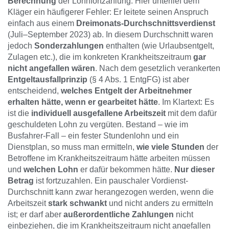
Berechnung
der Lohnfortzahlung. Hier unterlief dem
Kläger ein häufigerer Fehler: Er leitete seinen Anspruch
einfach aus einem
Dreimonats-Durchschnittsverdienst
(Juli–September 2023) ab. In diesem Durchschnitt waren
jedoch
Sonderzahlungen
enthalten (wie Urlaubsentgelt,
Zulagen etc.), die im konkreten Krankheitszeitraum
gar
nicht angefallen wären
. Nach dem gesetzlich verankerten
Entgeltausfallprinzip
(§ 4 Abs. 1 EntgFG) ist aber
entscheidend,
welches Entgelt der Arbeitnehmer
erhalten hätte, wenn er gearbeitet hätte
. Im Klartext: Es
ist die
individuell ausgefallene Arbeitszeit
mit dem dafür
geschuldeten Lohn zu vergüten. Bestand – wie im
Busfahrer-Fall – ein fester Stundenlohn und ein
Dienstplan, so muss man ermitteln,
wie viele Stunden
der
Betroffene im Krankheitszeitraum hätte arbeiten müssen
und
welchen Lohn
er dafür bekommen hätte.
Nur dieser
Betrag
ist fortzuzahlen. Ein pauschaler Vordienst-
Durchschnitt kann zwar herangezogen werden, wenn die
Arbeitszeit
stark schwankt
und nicht anders zu ermitteln
ist; er darf aber
außerordentliche Zahlungen
nicht
einbeziehen, die im Krankheitszeitraum nicht angefallen