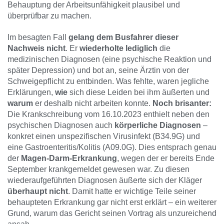
Behauptung der Arbeitsunfähigkeit plausibel und
überprüfbar zu machen.
Im besagten Fall
gelang dem Busfahrer dieser
Nachweis nicht
. Er
wiederholte lediglich
die
medizinischen Diagnosen (eine psychische Reaktion und
später Depression) und bot an, seine Ärztin von der
Schweigepflicht zu entbinden. Was fehlte, waren jegliche
Erklärungen,
wie
sich diese Leiden bei ihm äußerten und
warum
er deshalb nicht arbeiten konnte.
Noch brisanter:
Die Krankschreibung vom 16.10.2023 enthielt neben den
psychischen Diagnosen auch
körperliche Diagnosen
–
konkret einen unspezifischen Virusinfekt (B34.9G) und
eine Gastroenteritis/Kolitis (A09.0G). Dies entsprach genau
der
Magen-Darm-Erkrankung
, wegen der er bereits Ende
September krankgemeldet gewesen war. Zu diesen
wiederaufgeführten Diagnosen äußerte sich der Kläger
überhaupt nicht
. Damit hatte er wichtige Teile seiner
behaupteten Erkrankung gar nicht erst erklärt – ein weiterer
Grund, warum das Gericht seinen Vortrag als unzureichend