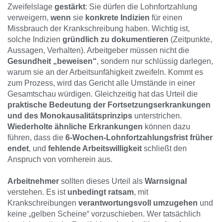
Zweifelslage
gestärkt
: Sie dürfen die Lohnfortzahlung
verweigern,
wenn
sie
konkrete Indizien
für einen
Missbrauch der Krankschreibung haben. Wichtig ist,
solche Indizien
gründlich zu dokumentieren
(Zeitpunkte,
Aussagen, Verhalten). Arbeitgeber müssen nicht die
Gesundheit „beweisen“
, sondern nur schlüssig darlegen,
warum sie an der Arbeitsunfähigkeit zweifeln. Kommt es
zum Prozess, wird das Gericht alle Umstände in einer
Gesamtschau würdigen. Gleichzeitig hat das Urteil die
praktische Bedeutung der Fortsetzungserkrankungen
und des Monokausalitätsprinzips
unterstrichen.
Wiederholte ähnliche Erkrankungen
können dazu
führen, dass die
6-Wochen-Lohnfortzahlungsfrist früher
endet
, und
fehlende Arbeitswilligkeit
schließt den
Anspruch von vornherein aus.
Arbeitnehmer
sollten dieses Urteil als
Warnsignal
verstehen. Es ist
unbedingt ratsam
, mit
Krankschreibungen
verantwortungsvoll umzugehen
und
keine „gelben Scheine“ vorzuschieben. Wer tatsächlich