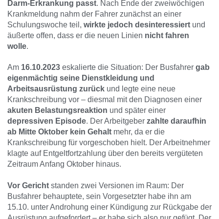
Darm-Erkrankung passt
. Nach Ende der zweiwöchigen
Krankmeldung nahm der Fahrer zunächst an einer
Schulungswoche teil,
wirkte jedoch desinteressiert
und
äußerte offen, dass er die neuen Linien
nicht fahren
wolle
.
Am
16.10.2023
eskalierte die Situation: Der Busfahrer
gab
eigenmächtig seine Dienstkleidung und
Arbeitsausrüstung zurück
und legte eine neue
Krankschreibung vor – diesmal mit den Diagnosen einer
akuten Belastungsreaktion
und später einer
depressiven Episode
. Der Arbeitgeber
zahlte daraufhin
ab Mitte Oktober kein Gehalt
mehr, da er die
Krankschreibung für vorgeschoben hielt. Der Arbeitnehmer
klagte auf Entgeltfortzahlung über den bereits vergüteten
Zeitraum Anfang Oktober hinaus.
Vor Gericht
standen zwei Versionen im Raum: Der
Busfahrer behauptete, sein Vorgesetzter habe ihn am
15.10. unter Androhung einer Kündigung zur Rückgabe der
Ausrüstung aufgefordert – er habe sich also nur gefügt. Der