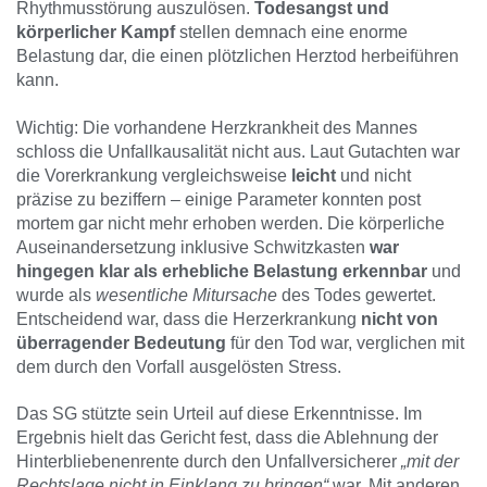
Rhythmusstörung auszulösen.
Todesangst und
körperlicher Kampf
stellen demnach eine enorme
Belastung dar, die einen plötzlichen Herztod herbeiführen
kann.
Wichtig: Die vorhandene Herzkrankheit des Mannes
schloss die Unfallkausalität nicht aus. Laut Gutachten war
die Vorerkrankung vergleichsweise
leicht
und nicht
präzise zu beziffern – einige Parameter konnten post
mortem gar nicht mehr erhoben werden. Die körperliche
Auseinandersetzung inklusive Schwitzkasten
war
hingegen klar als erhebliche Belastung erkennbar
und
wurde als
wesentliche Mitursache
des Todes gewertet.
Entscheidend war, dass die Herzerkrankung
nicht von
überragender Bedeutung
für den Tod war, verglichen mit
dem durch den Vorfall ausgelösten Stress.
Das SG stützte sein Urteil auf diese Erkenntnisse. Im
Ergebnis hielt das Gericht fest, dass die Ablehnung der
Hinterbliebenenrente durch den Unfallversicherer
„mit der
Rechtslage nicht in Einklang zu bringen“
war. Mit anderen