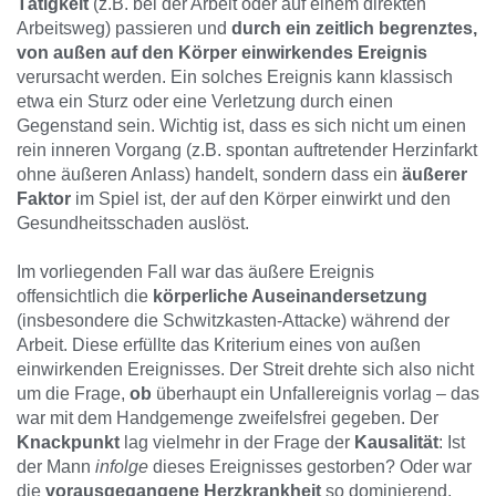
Tätigkeit
(z.B. bei der Arbeit oder auf einem direkten
Arbeitsweg) passieren und
durch ein zeitlich begrenztes,
von außen auf den Körper einwirkendes Ereignis
verursacht werden. Ein solches Ereignis kann klassisch
etwa ein Sturz oder eine Verletzung durch einen
Gegenstand sein. Wichtig ist, dass es sich nicht um einen
rein inneren Vorgang (z.B. spontan auftretender Herzinfarkt
ohne äußeren Anlass) handelt, sondern dass ein
äußerer
Faktor
im Spiel ist, der auf den Körper einwirkt und den
Gesundheitsschaden auslöst.
Im vorliegenden Fall war das äußere Ereignis
offensichtlich die
körperliche Auseinandersetzung
(insbesondere die Schwitzkasten-Attacke) während der
Arbeit. Diese erfüllte das Kriterium eines von außen
einwirkenden Ereignisses. Der Streit drehte sich also nicht
um die Frage,
ob
überhaupt ein Unfallereignis vorlag – das
war mit dem Handgemenge zweifelsfrei gegeben. Der
Knackpunkt
lag vielmehr in der Frage der
Kausalität
: Ist
der Mann
infolge
dieses Ereignisses gestorben? Oder war
die
vorausgegangene Herzkrankheit
so dominierend,