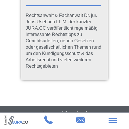
Rechtsanwalt & Fachanwalt Dr. jur.
Jens Usebach LL.M. der kanzlei
JURA.CC veröffentlicht regelmäßig
interessante Rechtstipps zu
Gerichtsurteilen, neuen Gesetzen
oder gesellschaftlichen Themen rund
um den Kündigungsschutz & das
Arbeitsrecht und vielen weiteren
Rechtsgebieten
Impressum
Datenschutz
kanzlei JURA.CC | Dr. jur. Jens Usebach LL.M. Rechtsanwalt & Fachanwalt für
Toggle
Arbeitsrecht | Heumarkt 50 | 50667 Köln
navigat