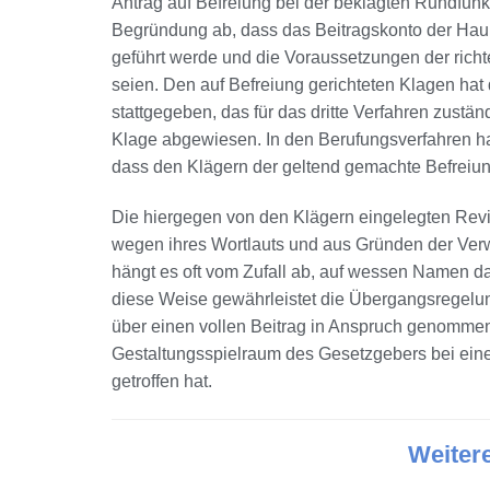
Antrag auf Befreiung bei der beklagten Rundfunka
Begründung ab, dass das Beitragskonto der Ha
geführt werde und die Voraussetzungen der rich
seien. Den auf Befreiung gerichteten Klagen hat
stattgegeben, das für das dritte Verfahren zust
Klage abgewiesen. In den Berufungsverfahren h
dass den Klägern der geltend gemachte Befreiun
Die hiergegen von den Klägern eingelegten Revi
wegen ihres Wortlauts und aus Gründen der Verwa
hängt es oft vom Zufall ab, auf wessen Namen da
diese Weise gewährleistet die Übergangsregelu
über einen vollen Beitrag in Anspruch genommen
Gestaltungsspielraum des Gesetzgebers bei einer
getroffen hat.
Weiter