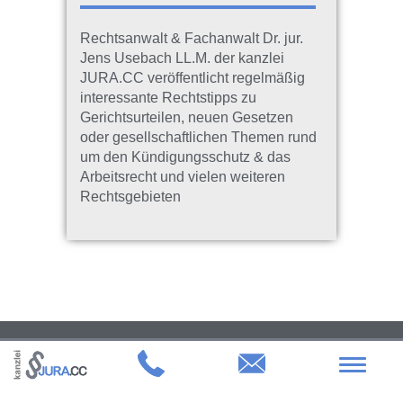
Rechtsanwalt & Fachanwalt Dr. jur.
Jens Usebach LL.M. der kanzlei
JURA.CC veröffentlicht regelmäßig
interessante Rechtstipps zu
Gerichtsurteilen, neuen Gesetzen
oder gesellschaftlichen Themen rund
um den Kündigungsschutz & das
Arbeitsrecht und vielen weiteren
Rechtsgebieten
Impressum
Datenschutz
kanzlei JURA.CC | Dr. jur. Jens Usebach LL.M. Rechtsanwalt & Fachanwalt für
Toggle
Arbeitsrecht | Heumarkt 50 | 50667 Köln
navigat