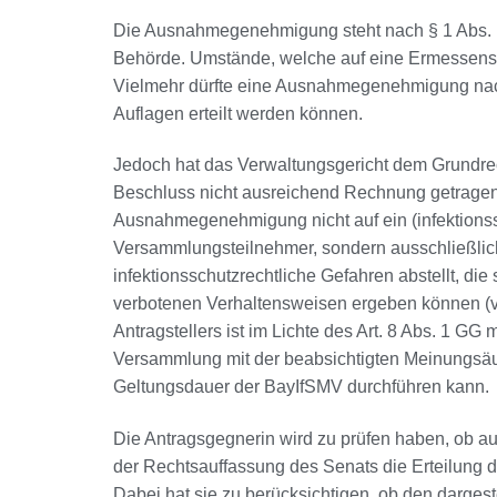
Die Ausnahmegenehmigung steht nach § 1 Abs. 
Behörde. Umstände, welche auf eine Ermessensred
Vielmehr dürfte eine Ausnahmegenehmigung nach
Auflagen erteilt werden können.
Jedoch hat das Verwaltungsgericht dem Grundre
Beschluss nicht ausreichend Rechnung getragen
Ausnahmegenehmigung nicht auf ein (infektionss
Versammlungsteilnehmer, sondern ausschließlich 
infektionsschutzrechtliche Gefahren abstellt, d
verbotenen Verhaltensweisen ergeben können (vg
Antragstellers ist im Lichte des Art. 8 Abs. 1 GG
Versammlung mit der beabsichtigten Meinungsäu
Geltungsdauer der BayIfSMV durchführen kann.
Die Antragsgegnerin wird zu prüfen haben, ob a
der Rechtsauffassung des Senats die Erteilung 
Dabei hat sie zu berücksichtigen, ob den dargest