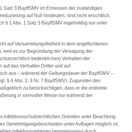
1 Satz 3 BayIfSMV im Ermessen der zuständigen
uzierung auf Null hindeuten, sind nicht ersichtlich.
 § 1 Abs. 1 Satz 3 BayIfSMV regelmäßig nur unter
cht auf Versammlungsfreiheit in dem angefochtenen
, weil es zur Begründung der Versagung der
chutzrechtlich bedenkliches) Verhalten der
auf das Verhalten Dritter und auf
ie sich aus – während der Geltungsdauer der BayIfSMV –
l. § 4 Abs. 2, 3 Nr. 7 BayIfSMV). Zugunsten des
 maßgeblich zu berücksichtigen, dass er die erstrebte
ßerung in sinnvoller Weise nur während der
us infektionsschutzrechtlichen Gründen unter Beachtung
des Genehmigungsbescheides unter Auflagen möglich ist.
ellten Infektionsgefahren beispielsweise durch