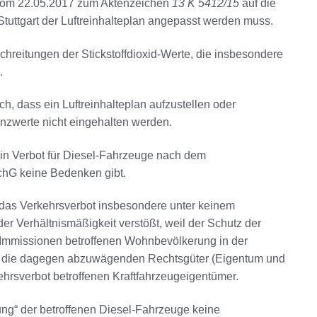
il vom 22.05.2017 zum Aktenzeichen
13 K 5412/15
auf die
Stuttgart der Luftreinhalteplan angepasst werden muss.
chreitungen der Stickstoffdioxid-Werte, die insbesondere
.
h, dass ein Luftreinhalteplan aufzustellen oder
enzwerte nicht eingehalten werden.
ein Verbot für Diesel-Fahrzeuge nach dem
chG keine Bedenken gibt.
ss das Verkehrsverbot insbesondere unter keinem
r Verhältnismäßigkeit verstößt, weil der Schutz der
Immissionen betroffenen Wohnbevölkerung in der
als die dagegen abzuwägenden Rechtsgüter (Eigentum und
hrsverbot betroffenen Kraftfahrzeugeigentümer.
ung“ der betroffenen Diesel-Fahrzeuge keine