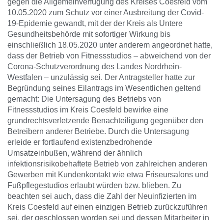
gegen die Allgemeinverfügung des Kreises Coesfeld vom
10.05.2020 zum Schutz vor einer Ausbreitung der Covid-
19-Epidemie gewandt, mit der der Kreis als Untere
Gesundheitsbehörde mit sofortiger Wirkung bis
einschließlich 18.05.2020 unter anderem angeordnet hatte,
dass der Betrieb von Fitnessstudios – abweichend von der
Corona-Schutzverordnung des Landes Nordrhein-
Westfalen – unzulässig sei. Der Antragsteller hatte zur
Begründung seines Eilantrags im Wesentlichen geltend
gemacht: Die Untersagung des Betriebs von
Fitnessstudios im Kreis Coesfeld bewirke eine
grundrechtsverletzende Benachteiligung gegenüber den
Betreibern anderer Betriebe. Durch die Untersagung
erleide er fortlaufend existenzbedrohende
Umsatzeinbußen, während der ähnlich
infektionsrisikobehaftete Betrieb von zahlreichen anderen
Gewerben mit Kundenkontakt wie etwa Friseursalons und
Fußpflegestudios erlaubt würden bzw. blieben. Zu
beachten sei auch, dass die Zahl der Neuinfizierten im
Kreis Coesfeld auf einen einzigen Betrieb zurückzuführen
sei, der geschlossen worden sei und dessen Mitarbeiter in