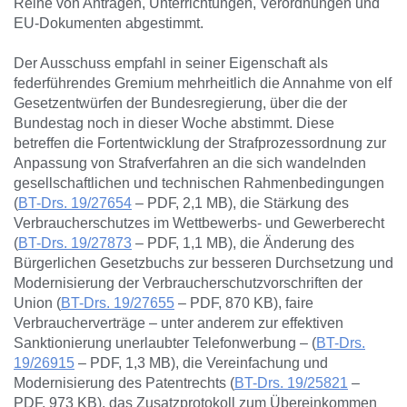
Reihe von Anträgen, Unterrichtungen, Verordnungen und
EU-Dokumenten abgestimmt.
Der Ausschuss empfahl in seiner Eigenschaft als
federführendes Gremium mehrheitlich die Annahme von elf
Gesetzentwürfen der Bundesregierung, über die der
Bundestag noch in dieser Woche abstimmt. Diese
betreffen die Fortentwicklung der Strafprozessordnung zur
Anpassung von Strafverfahren an die sich wandelnden
gesellschaftlichen und technischen Rahmenbedingungen
(
BT-Drs. 19/27654
– PDF, 2,1 MB), die Stärkung des
Verbraucherschutzes im Wettbewerbs- und Gewerberecht
(
BT-Drs. 19/27873
– PDF, 1,1 MB), die Änderung des
Bürgerlichen Gesetzbuchs zur besseren Durchsetzung und
Modernisierung der Verbraucherschutzvorschriften der
Union (
BT-Drs. 19/27655
– PDF, 870 KB), faire
Verbraucherverträge – unter anderem zur effektiven
Sanktionierung unerlaubter Telefonwerbung – (
BT-Drs.
19/26915
– PDF, 1,3 MB), die Vereinfachung und
Modernisierung des Patentrechts (
BT-Drs. 19/25821
–
PDF, 973 KB), das Zusatzprotokoll zum Übereinkommen