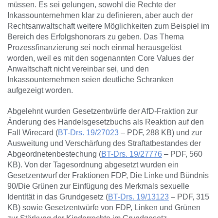
müssen. Es sei gelungen, sowohl die Rechte der
Inkassounternehmen klar zu definieren, aber auch der
Rechtsanwaltschaft weitere Möglichkeiten zum Beispiel im
Bereich des Erfolgshonorars zu geben. Das Thema
Prozessfinanzierung sei noch einmal herausgelöst
worden, weil es mit den sogenannten Core Values der
Anwaltschaft nicht vereinbar sei, und den
Inkassounternehmen seien deutliche Schranken
aufgezeigt worden.
Abgelehnt wurden Gesetzentwürfe der AfD-Fraktion zur
Änderung des Handelsgesetzbuchs als Reaktion auf den
Fall Wirecard (
BT-Drs. 19/27023
– PDF, 288 KB) und zur
Ausweitung und Verschärfung des Straftatbestandes der
Abgeordnetenbestechung (
BT-Drs. 19/27776
– PDF, 560
KB). Von der Tagesordnung abgesetzt wurden ein
Gesetzentwurf der Fraktionen FDP, Die Linke und Bündnis
90/Die Grünen zur Einfügung des Merkmals sexuelle
Identität in das Grundgesetz (
BT-Drs. 19/13123
– PDF, 315
KB) sowie Gesetzentwürfe von FDP, Linken und Grünen