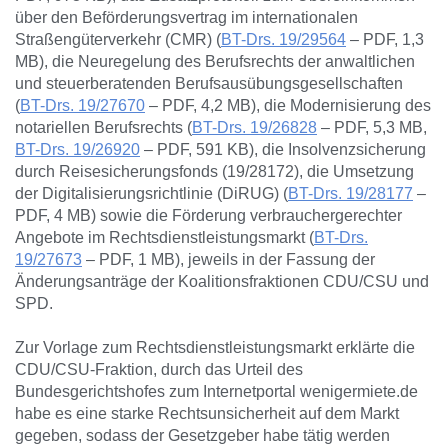
über den Beförderungsvertrag im internationalen
Straßengüterverkehr (CMR) (
BT-Drs. 19/29564
– PDF, 1,3
MB), die Neuregelung des Berufsrechts der anwaltlichen
und steuerberatenden Berufsausübungsgesellschaften
(
BT-Drs. 19/27670
– PDF, 4,2 MB), die Modernisierung des
notariellen Berufsrechts (
BT-Drs. 19/26828
– PDF, 5,3 MB,
BT-Drs. 19/26920
– PDF, 591 KB), die Insolvenzsicherung
durch Reisesicherungsfonds (19/28172), die Umsetzung
der Digitalisierungsrichtlinie (DiRUG) (
BT-Drs. 19/28177
–
PDF, 4 MB) sowie die Förderung verbrauchergerechter
Angebote im Rechtsdienstleistungsmarkt (
BT-Drs.
19/27673
– PDF, 1 MB), jeweils in der Fassung der
Änderungsanträge der Koalitionsfraktionen CDU/CSU und
SPD.
Zur Vorlage zum Rechtsdienstleistungsmarkt erklärte die
CDU/CSU-Fraktion, durch das Urteil des
Bundesgerichtshofes zum Internetportal wenigermiete.de
habe es eine starke Rechtsunsicherheit auf dem Markt
gegeben, sodass der Gesetzgeber habe tätig werden