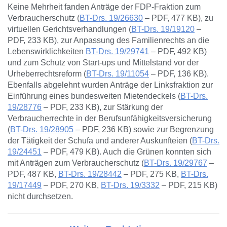
Keine Mehrheit fanden Anträge der FDP-Fraktion zum
Verbraucherschutz (
BT-Drs. 19/26630
– PDF, 477 KB), zu
virtuellen Gerichtsverhandlungen (
BT-Drs. 19/19120
–
PDF, 233 KB), zur Anpassung des Familienrechts an die
Lebenswirklichkeiten
BT-Drs. 19/29741
– PDF, 492 KB)
und zum Schutz von Start-ups und Mittelstand vor der
Urheberrechtsreform (
BT-Drs. 19/11054
– PDF, 136 KB).
Ebenfalls abgelehnt wurden Anträge der Linksfraktion zur
Einführung eines bundesweiten Mietendeckels (
BT-Drs.
19/28776
– PDF, 233 KB), zur Stärkung der
Verbraucherrechte in der Berufsunfähigkeitsversicherung
(
BT-Drs. 19/28905
– PDF, 236 KB) sowie zur Begrenzung
der Tätigkeit der Schufa und anderer Auskunfteien (
BT-Drs.
19/24451
– PDF, 479 KB). Auch die Grünen konnten sich
mit Anträgen zum Verbraucherschutz (
BT-Drs. 19/29767
–
PDF, 487 KB,
BT-Drs. 19/28442
– PDF, 275 KB,
BT-Drs.
19/17449
– PDF, 270 KB,
BT-Drs. 19/3332
– PDF, 215 KB)
nicht durchsetzen.