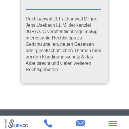
Rechtsanwalt & Fachanwalt Dr. jur.
Jens Usebach LL.M. der kanzlei
JURA.CC veröffentlicht regelmäßig
interessante Rechtstipps zu
Gerichtsurteilen, neuen Gesetzen
oder gesellschaftlichen Themen rund
um den Kündigungsschutz & das
Arbeitsrecht und vielen weiteren
Rechtsgebieten
Impressum
Datenschutz
kanzlei JURA.CC | Dr. jur. Jens Usebach LL.M. Rechtsanwalt & Fachanwalt für
Toggle
Arbeitsrecht | Heumarkt 50 | 50667 Köln